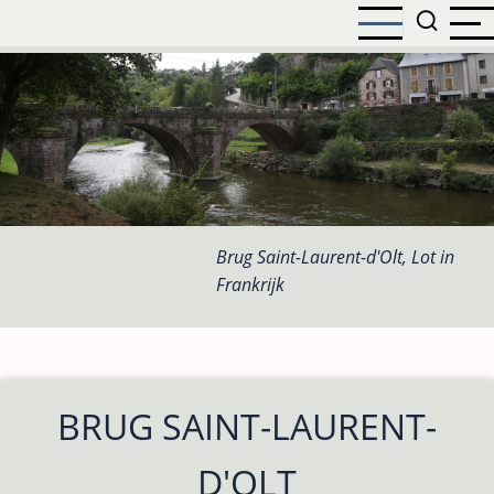
Overslaan
en
naar
de
inhoud
gaan
Brug Saint-Laurent-d'Olt, Lot in
Frankrijk
BRUG SAINT-LAURENT-
D'OLT