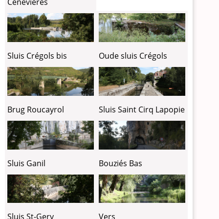
Cénevières
Sluis Crégols bis
Oude sluis Crégols
Brug Roucayrol
Sluis Saint Cirq Lapopie
Sluis Ganil
Bouziés Bas
Sluis St-Gery
Vers