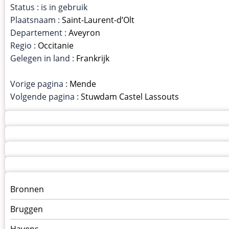
Status : is in gebruik
Plaatsnaam :
Saint-Laurent-d’Olt
Departement :
Aveyron
Regio :
Occitanie
Gelegen in land :
Frankrijk
Vorige pagina :
Mende
Volgende pagina :
Stuwdam Castel Lassouts
Menu
Bronnen
kunstwerken
Bruggen
op
kunstwerkpagina
Havens