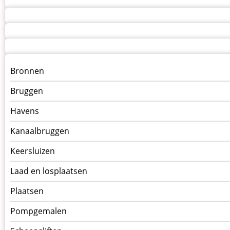
Menu
Bronnen
kunstwerken
Bruggen
op
kunstwerkpagina
Havens
Kanaalbruggen
Keersluizen
Laad en losplaatsen
Plaatsen
Pompgemalen