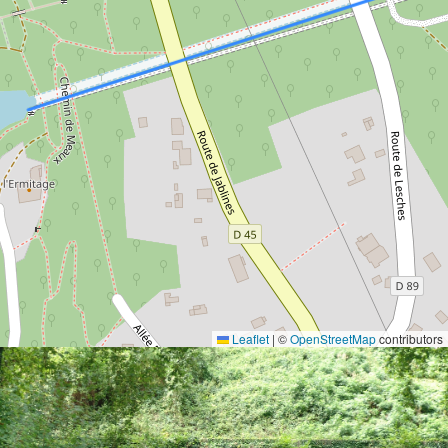
Leaflet
|
©
OpenStreetMap
contributors