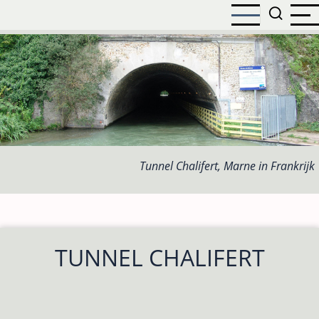
Overslaan
en
naar
de
inhoud
gaan
Tunnel Chalifert, Marne in Frankrijk
TUNNEL CHALIFERT