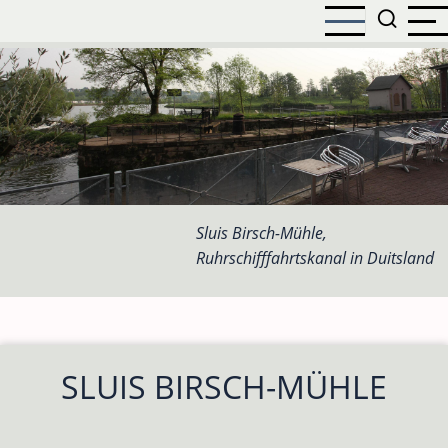
Overslaan
en
naar
de
inhoud
gaan
Sluis Birsch-Mühle,
Ruhrschifffahrtskanal in Duitsland
SLUIS BIRSCH-MÜHLE