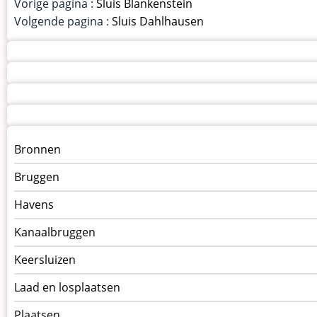
Vorige pagina :
Sluis Blankenstein
Volgende pagina :
Sluis Dahlhausen
Menu
Bronnen
kunstwerken
Bruggen
op
kunstwerkpagina
Havens
Kanaalbruggen
Keersluizen
Laad en losplaatsen
Plaatsen