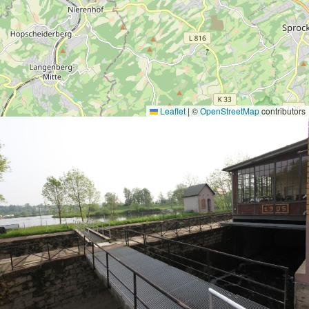
Leaflet
|
©
OpenStreetMap
contributors