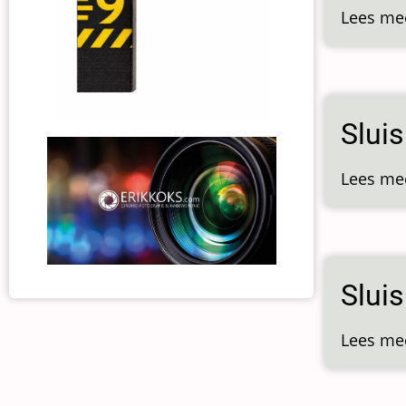
Lees me
Sluis
Lees me
Sluis
Lees me