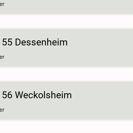
er
over
Sluis
54
Dessenheim
s 55 Dessenheim
er
over
Sluis
55
Dessenheim
s 56 Weckolsheim
er
over
Sluis
56