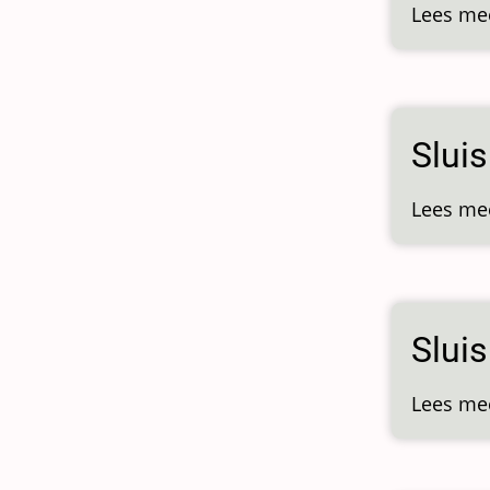
Lees me
Slui
Lees me
Slui
Lees me