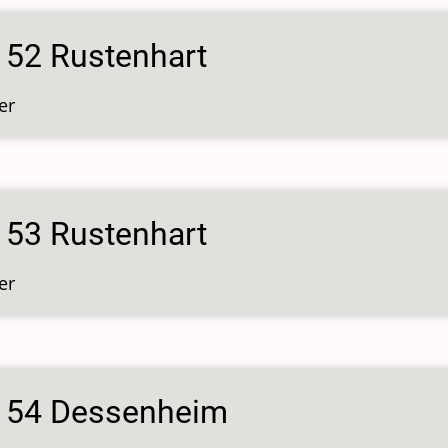
Hirtzfelden
s 52 Rustenhart
er
over
Sluis
52
Rustenhart
s 53 Rustenhart
er
over
Sluis
53
Rustenhart
s 54 Dessenheim