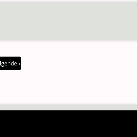
lgende
lgende ›
gina