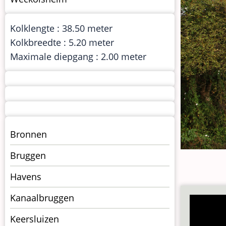
Kolklengte : 38.50 meter
Kolkbreedte : 5.20 meter
Maximale diepgang : 2.00 meter
Menu
Bronnen
kunstwerken
Bruggen
op
kunstwerkpagina
Havens
Kanaalbruggen
Keersluizen