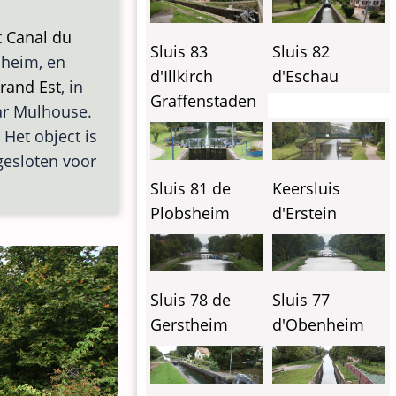
t
Canal du
Sluis 83
Sluis 82
sheim, en
d'Illkirch
d'Eschau
rand Est
, in
Graffenstaden
aar Mulhouse.
 Het object is
gesloten voor
Sluis 81 de
Keersluis
Plobsheim
d'Erstein
Sluis 78 de
Sluis 77
Gerstheim
d'Obenheim