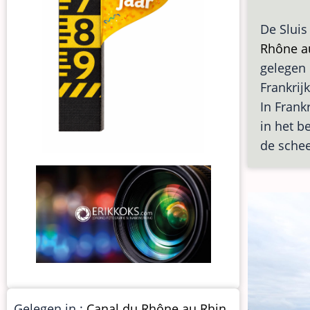
De Sluis
Rhône a
gelegen
Frankrij
In Frank
in het b
de schee
Gelegen in :
Canal du Rhône au Rhin