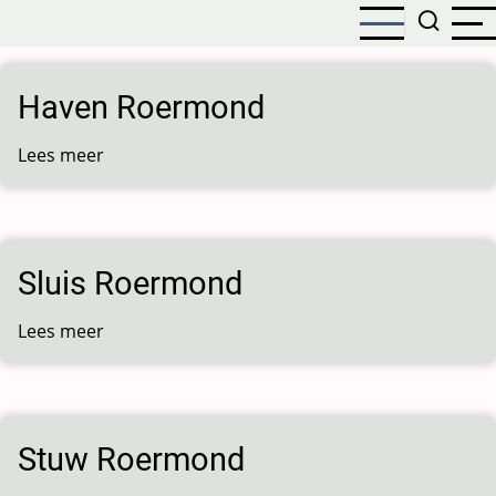
Overslaan
en
naar
de
Haven Roermond
inhoud
gaan
Lees meer
over
Haven
Roermond
Sluis Roermond
Lees meer
over
Sluis
Roermond
Stuw Roermond