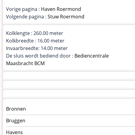
Vorige pagina :
Haven Roermond
Volgende pagina :
Stuw Roermond
Kolklengte : 260.00 meter
Kolkbreedte : 16.00 meter
Invaarbreedte: 14.00 meter
De sluis wordt bediend door :
Bediencentrale
Maasbracht BCM
Menu
Bronnen
kunstwerken
Bruggen
op
kunstwerkpagina
Havens