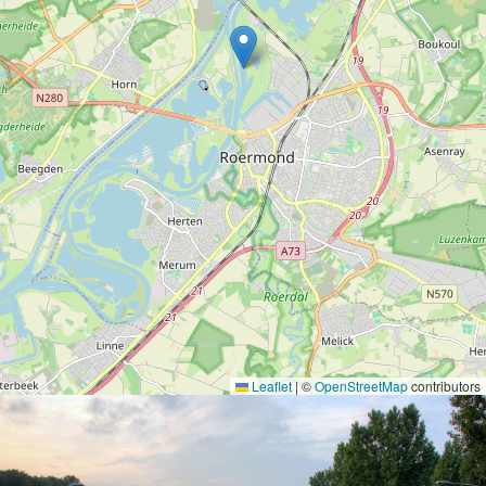
Leaflet
|
©
OpenStreetMap
contributors