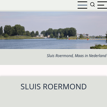
Overslaan
en
naar
de
inhoud
gaan
Sluis Roermond, Maas in Nederland
SLUIS ROERMOND