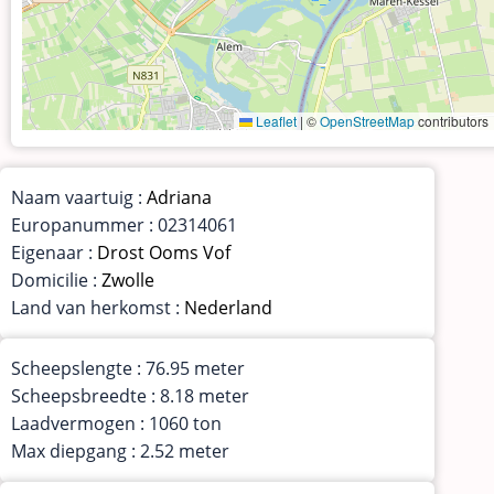
Leaflet
|
©
OpenStreetMap
contributors
Naam vaartuig :
Adriana
Europanummer : 02314061
Eigenaar :
Drost Ooms Vof
Domicilie :
Zwolle
Land van herkomst :
Nederland
Scheepslengte : 76.95 meter
Scheepsbreedte : 8.18 meter
Laadvermogen : 1060 ton
Max diepgang : 2.52 meter