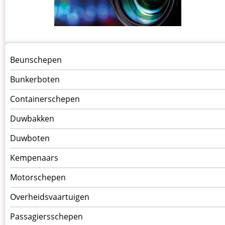
Menu
Beunschepen
Schepen
Bunkerboten
Containerschepen
Duwbakken
Duwboten
Kempenaars
Motorschepen
Overheidsvaartuigen
Passagiersschepen