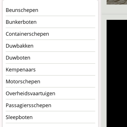
Menu
Beunschepen
Schepen
Bunkerboten
Containerschepen
Duwbakken
Duwboten
Kempenaars
Motorschepen
Overheidsvaartuigen
Passagiersschepen
Sleepboten