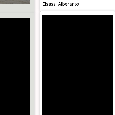
Elsass
,
Alberanto