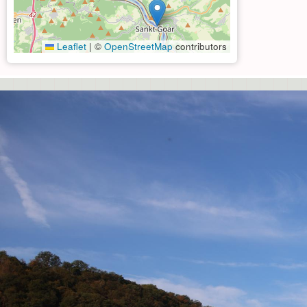
Leaflet
|
©
OpenStreetMap
contributors