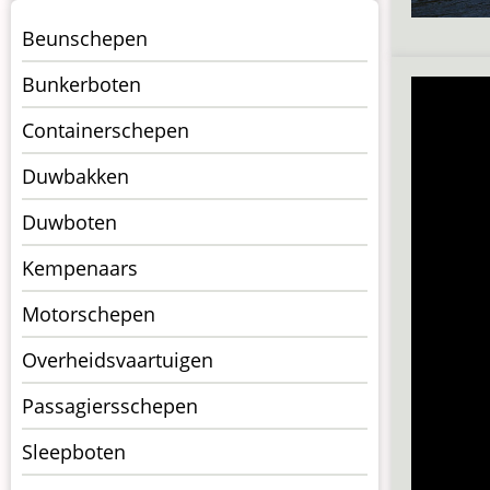
Menu
Beunschepen
Schepen
Bunkerboten
Containerschepen
Duwbakken
Duwboten
Kempenaars
Motorschepen
Overheidsvaartuigen
Passagiersschepen
Sleepboten