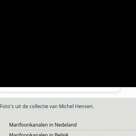
Foto's uit de collectie van Michel Hensen.
Voet
Marifoonkanalen in Nedeland
Marifoonkanalen in België