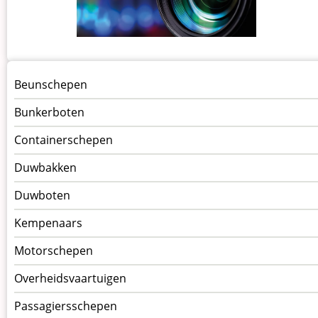
Menu
Beunschepen
Schepen
Bunkerboten
Containerschepen
Duwbakken
Duwboten
Kempenaars
Motorschepen
Overheidsvaartuigen
Passagiersschepen