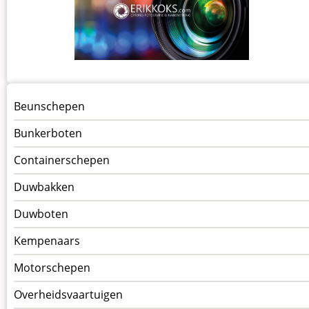
Menu
Beunschepen
Schepen
Bunkerboten
Containerschepen
Duwbakken
Duwboten
Kempenaars
Motorschepen
Overheidsvaartuigen