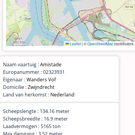
Leaflet
|
©
OpenStreetMap
contributors
Naam vaartuig :
Amistade
Europanummer : 02323931
Eigenaar :
Wanders Vof
Domicilie :
Zwijndrecht
Land van herkomst :
Nederland
Scheepslengte : 134.16 meter
Scheepsbreedte : 16.9 meter
Laadvermogen : 5165 ton
Max diepgang : 3.52 meter