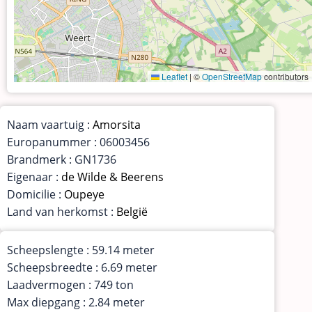
Leaflet
|
©
OpenStreetMap
contributors
Naam vaartuig :
Amorsita
Europanummer : 06003456
Brandmerk : GN1736
Eigenaar :
de Wilde & Beerens
Domicilie :
Oupeye
Land van herkomst :
België
Scheepslengte : 59.14 meter
Scheepsbreedte : 6.69 meter
Laadvermogen : 749 ton
Max diepgang : 2.84 meter