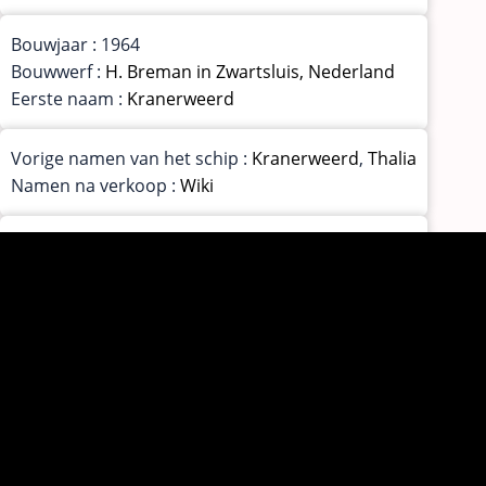
Bouwjaar : 1964
Bouwwerf :
H. Breman in Zwartsluis, Nederland
Eerste naam :
Kranerweerd
Vorige namen van het schip :
Kranerweerd
,
Thalia
Namen na verkoop :
Wiki