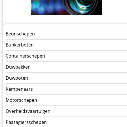
Menu
Beunschepen
Schepen
Bunkerboten
Containerschepen
Duwbakken
Duwboten
Kempenaars
Motorschepen
Overheidsvaartuigen
Passagiersschepen