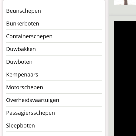
Menu
Beunschepen
Schepen
Bunkerboten
Containerschepen
Duwbakken
Duwboten
Kempenaars
Motorschepen
Overheidsvaartuigen
Passagiersschepen
Sleepboten