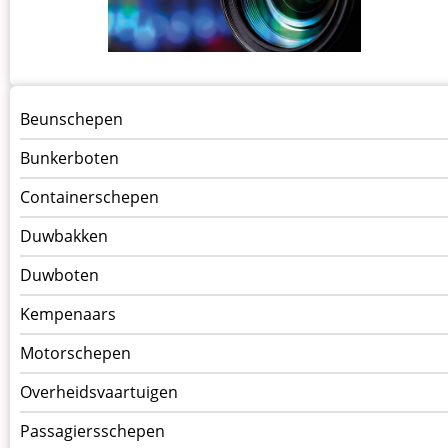
Menu
Beunschepen
Schepen
Bunkerboten
Containerschepen
Duwbakken
Duwboten
Kempenaars
Motorschepen
Overheidsvaartuigen
Passagiersschepen