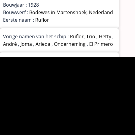
Bouwjaar : 1928
Bouwwerf :
Bodewes in Martenshoek, Nederland
Eerste naam :
Ruflor
Vorige namen van het schip :
Ruflor
,
Trio
,
Hetty
,
André
,
Joma
,
Arieda
,
Onderneming
,
El Primero