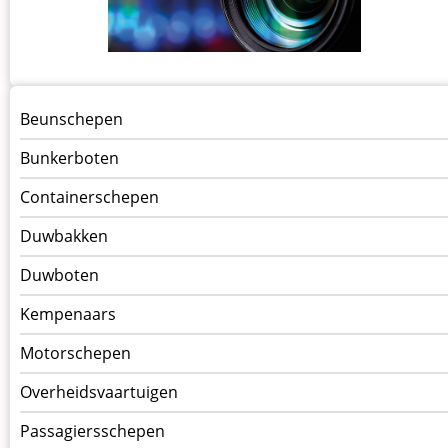
Menu
Beunschepen
Schepen
Bunkerboten
Containerschepen
Duwbakken
Duwboten
Kempenaars
Motorschepen
Overheidsvaartuigen
Passagiersschepen