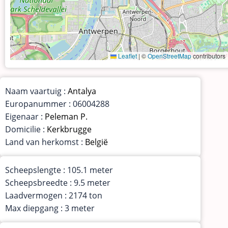
Leaflet
|
©
OpenStreetMap
contributors
Naam vaartuig :
Antalya
Europanummer : 06004288
Eigenaar :
Peleman P.
Domicilie :
Kerkbrugge
Land van herkomst :
België
Scheepslengte : 105.1 meter
Scheepsbreedte : 9.5 meter
Laadvermogen : 2174 ton
Max diepgang : 3 meter