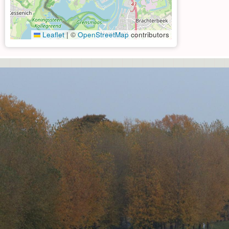
Leaflet
|
©
OpenStreetMap
contributors