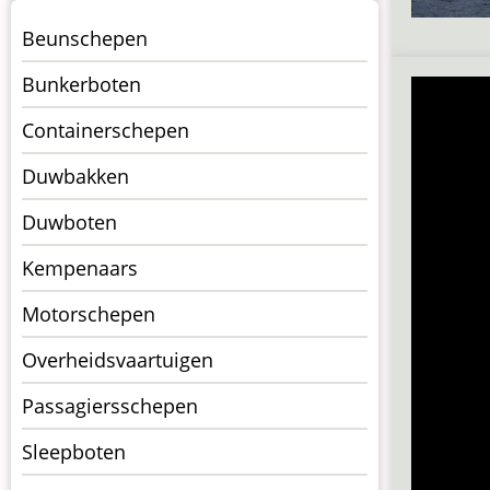
Menu
Beunschepen
Schepen
Bunkerboten
Containerschepen
Duwbakken
Duwboten
Kempenaars
Motorschepen
Overheidsvaartuigen
Passagiersschepen
Sleepboten