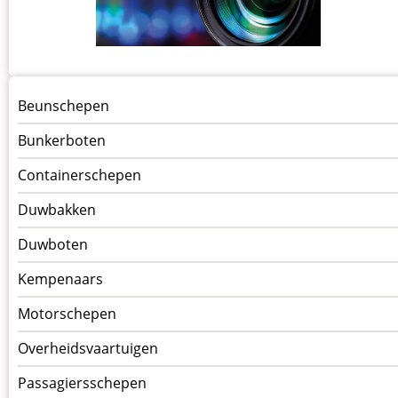
Menu
Beunschepen
Schepen
Bunkerboten
Containerschepen
Duwbakken
Duwboten
Kempenaars
Motorschepen
Overheidsvaartuigen
Passagiersschepen