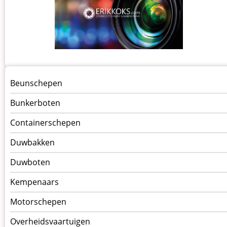
Menu
Beunschepen
Schepen
Bunkerboten
Containerschepen
Duwbakken
Duwboten
Kempenaars
Motorschepen
Overheidsvaartuigen