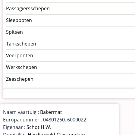
Passagiersschepen
Sleepboten
Spitsen
Tankschepen
Veerponten
Werkschepen
Zeeschepen
Naam vaartuig :
Bakermat
Europanummer : 04801260, 6000022
Eigenaar :
Schot H.W.
Domicilie :
Hardinxveld-Giessendam