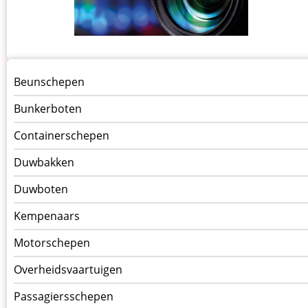
Menu
Beunschepen
Schepen
Bunkerboten
Containerschepen
Duwbakken
Duwboten
Kempenaars
Motorschepen
Overheidsvaartuigen
Passagiersschepen