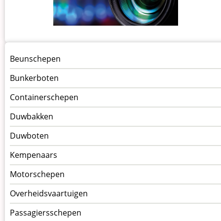
Menu
Beunschepen
Schepen
Bunkerboten
Containerschepen
Duwbakken
Duwboten
Kempenaars
Motorschepen
Overheidsvaartuigen
Passagiersschepen