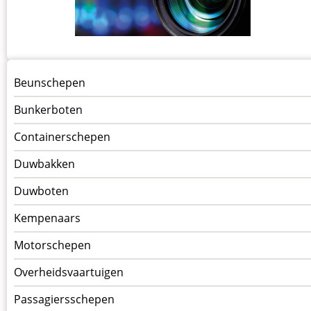
Menu
Beunschepen
Schepen
Bunkerboten
Containerschepen
Duwbakken
Duwboten
Kempenaars
Motorschepen
Overheidsvaartuigen
Passagiersschepen