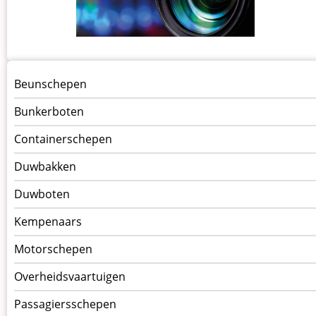
Menu
Beunschepen
Schepen
Bunkerboten
Containerschepen
Duwbakken
Duwboten
Kempenaars
Motorschepen
Overheidsvaartuigen
Passagiersschepen