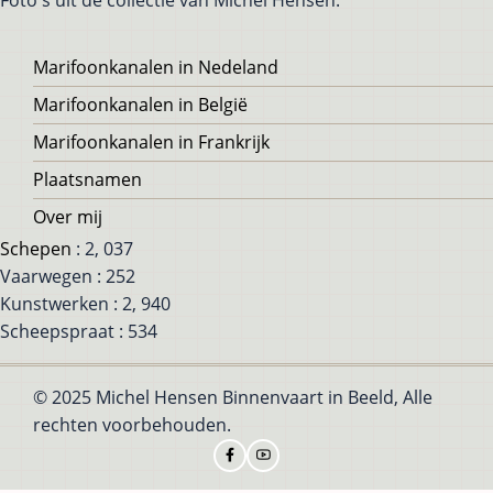
Foto's uit de collectie van Michel Hensen.
Voet
Marifoonkanalen in Nedeland
Marifoonkanalen in België
Marifoonkanalen in Frankrijk
Plaatsnamen
Over mij
Schepen
: 2, 037
Vaarwegen : 252
Kunstwerken : 2, 940
Scheepspraat : 534
© 2025 Michel Hensen Binnenvaart in Beeld, Alle
rechten voorbehouden.