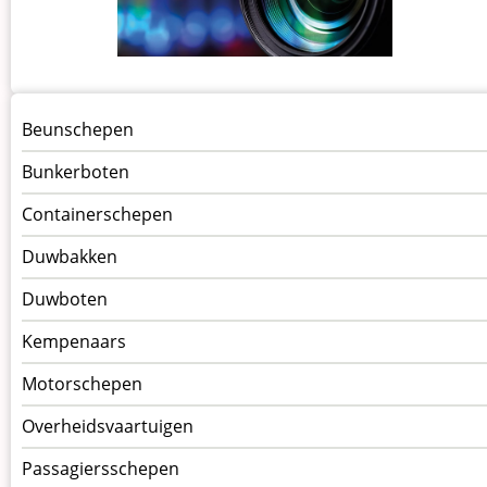
Menu
Beunschepen
Schepen
Bunkerboten
Containerschepen
Duwbakken
Duwboten
Kempenaars
Motorschepen
Overheidsvaartuigen
Passagiersschepen