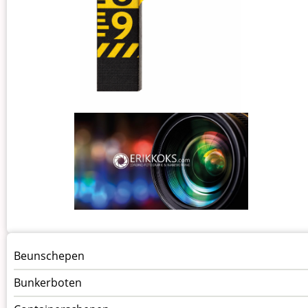
Menu
Beunschepen
Schepen
Bunkerboten