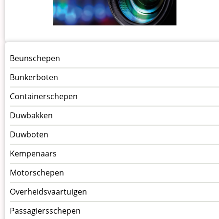
Menu
Beunschepen
Schepen
Bunkerboten
Containerschepen
Duwbakken
Duwboten
Kempenaars
Motorschepen
Overheidsvaartuigen
Passagiersschepen