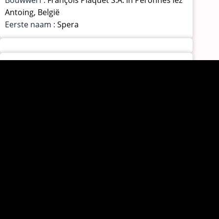
Bouwwerf :
François Plaquet S.A. in Péronnes lez
Antoing, België
Eerste naam :
Spera