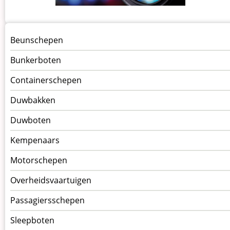
Menu
Beunschepen
Schepen
Bunkerboten
Containerschepen
Duwbakken
Duwboten
Kempenaars
Motorschepen
Overheidsvaartuigen
Passagiersschepen
Sleepboten