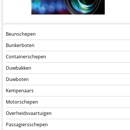
Menu
Beunschepen
Schepen
Bunkerboten
Containerschepen
Duwbakken
Duwboten
Kempenaars
Motorschepen
Overheidsvaartuigen
Passagiersschepen