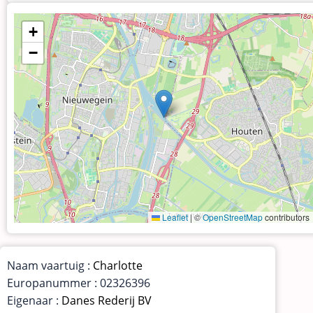
+
−
Leaflet
|
©
OpenStreetMap
contributors
Naam vaartuig :
Charlotte
Europanummer : 02326396
Eigenaar :
Danes Rederij BV