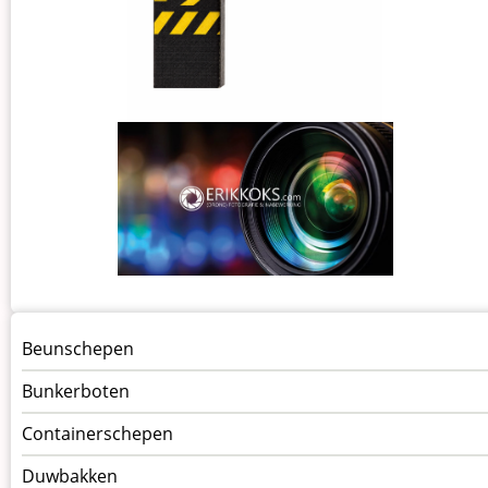
Menu
Beunschepen
Schepen
Bunkerboten
Containerschepen
Duwbakken