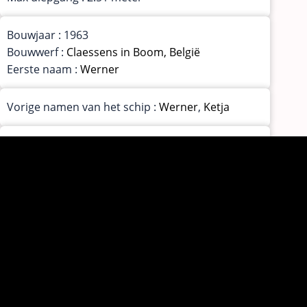
Bouwjaar : 1963
Bouwwerf :
Claessens in Boom, België
Eerste naam :
Werner
Vorige namen van het schip :
Werner
,
Ketja