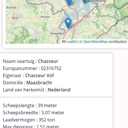
Leaflet
|
©
OpenStreetMap
contributors
Naam vaartuig :
Chasseur
Europanummer : 02316752
Eigenaar :
Chasseur Vof
Domicilie :
Maasbracht
Land van herkomst :
Nederland
Scheepslengte : 39 meter
Scheepsbreedte : 5.07 meter
Laadvermogen : 352 ton
Max diepgang : 2.51 meter