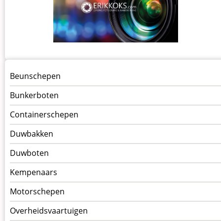
Menu
Beunschepen
Schepen
Bunkerboten
Containerschepen
Duwbakken
Duwboten
Kempenaars
Motorschepen
Overheidsvaartuigen