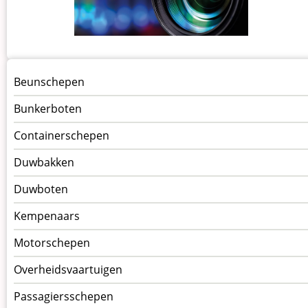
Menu
Beunschepen
Schepen
Bunkerboten
Containerschepen
Duwbakken
Duwboten
Kempenaars
Motorschepen
Overheidsvaartuigen
Passagiersschepen