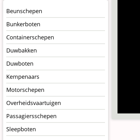
Menu
Beunschepen
Schepen
Bunkerboten
Containerschepen
Duwbakken
Duwboten
Kempenaars
Motorschepen
Overheidsvaartuigen
Passagiersschepen
Sleepboten