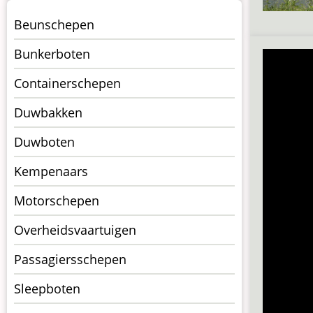
Menu
Beunschepen
Schepen
Bunkerboten
Containerschepen
Duwbakken
Duwboten
Kempenaars
Motorschepen
Overheidsvaartuigen
Passagiersschepen
Sleepboten