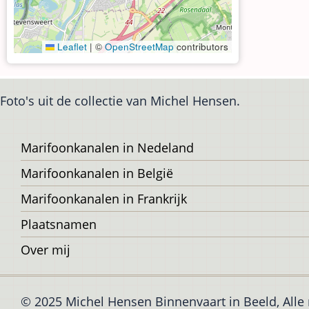
Leaflet
|
©
OpenStreetMap
contributors
Foto's uit de collectie van Michel Hensen.
Voet
Marifoonkanalen in Nedeland
Marifoonkanalen in België
Marifoonkanalen in Frankrijk
Plaatsnamen
Over mij
© 2025 Michel Hensen Binnenvaart in Beeld, All