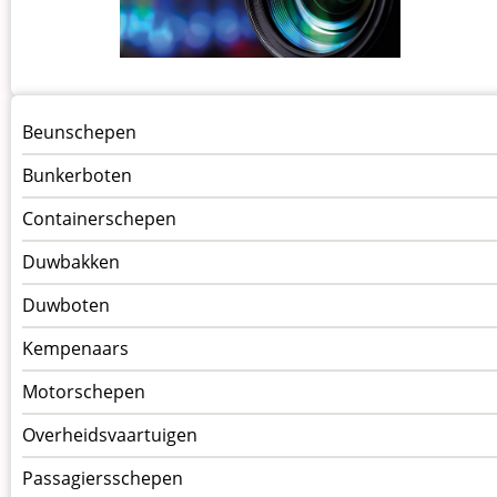
Menu
Beunschepen
Schepen
Bunkerboten
Containerschepen
Duwbakken
Duwboten
Kempenaars
Motorschepen
Overheidsvaartuigen
Passagiersschepen