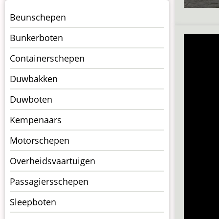
Menu
Beunschepen
Schepen
Bunkerboten
Containerschepen
Duwbakken
Duwboten
Kempenaars
Motorschepen
Overheidsvaartuigen
Passagiersschepen
Sleepboten