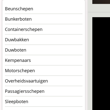
Menu
Beunschepen
Schepen
Bunkerboten
Containerschepen
Duwbakken
Duwboten
Kempenaars
Motorschepen
Overheidsvaartuigen
Passagiersschepen
Sleepboten