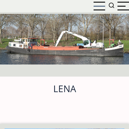
Overslaan
en
naar
de
inhoud
gaan
LENA