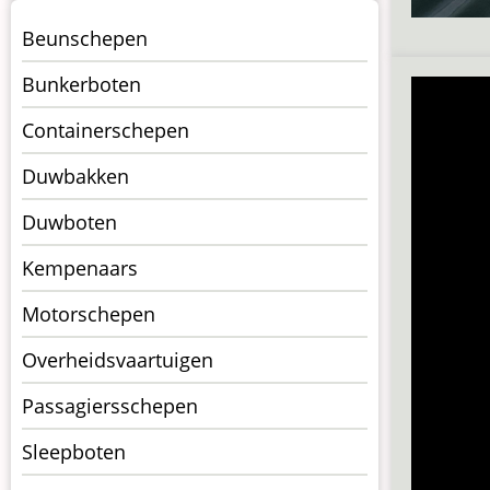
Menu
Beunschepen
Schepen
Bunkerboten
Containerschepen
Duwbakken
Duwboten
Kempenaars
Motorschepen
Overheidsvaartuigen
Passagiersschepen
Sleepboten