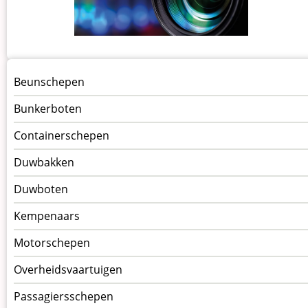
Menu
Beunschepen
Schepen
Bunkerboten
Containerschepen
Duwbakken
Duwboten
Kempenaars
Motorschepen
Overheidsvaartuigen
Passagiersschepen