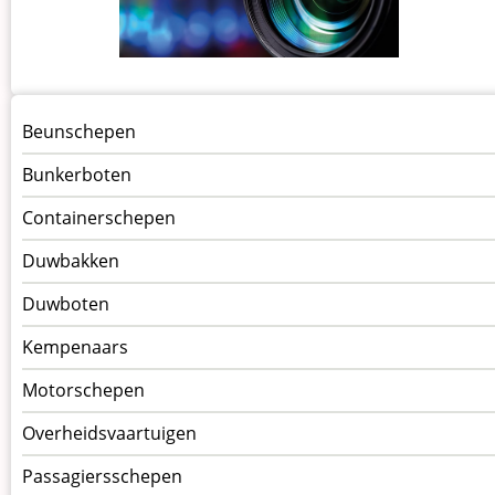
Menu
Beunschepen
Schepen
Bunkerboten
Containerschepen
Duwbakken
Duwboten
Kempenaars
Motorschepen
Overheidsvaartuigen
Passagiersschepen