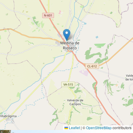
Leaflet
|
©
OpenStreetMap
contributors