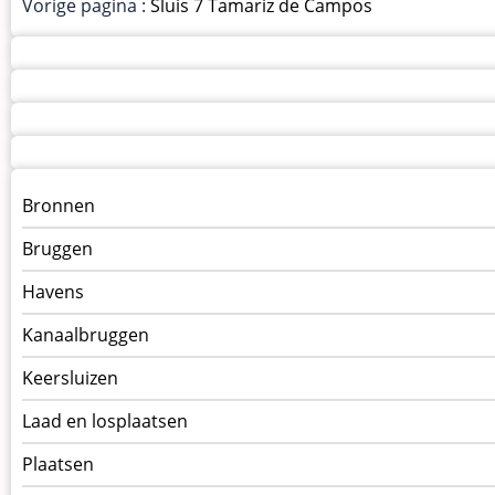
Vorige pagina :
Sluis 7 Tamariz de Campos
Menu
Bronnen
kunstwerken
Bruggen
op
kunstwerkpagina
Havens
Kanaalbruggen
Keersluizen
Laad en losplaatsen
Plaatsen