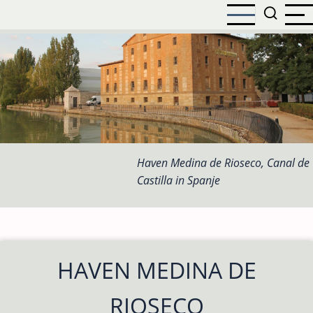
Overslaan
en
naar
de
inhoud
gaan
Haven Medina de Rioseco, Canal de
Castilla in Spanje
HAVEN MEDINA DE
RIOSECO