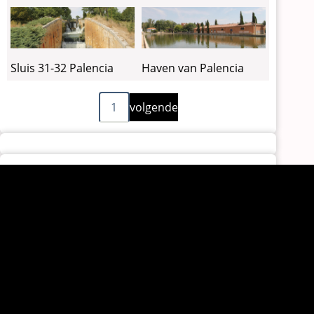
Sluis 31-32 Palencia
Haven van Palencia
Volgende
Paginering
1
volgende
pagina