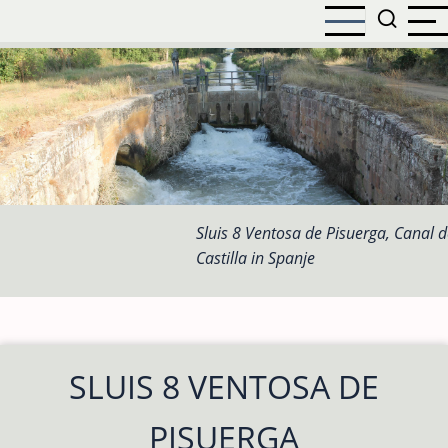
Overslaan
en
naar
de
inhoud
gaan
Sluis 8 Ventosa de Pisuerga, Canal d
Castilla in Spanje
SLUIS 8 VENTOSA DE
PISUERGA