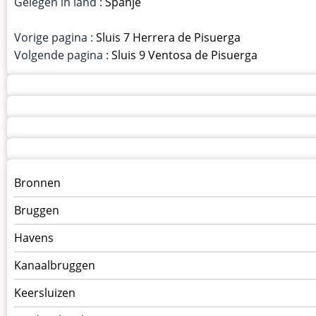
Gelegen in land :
Spanje
Vorige pagina :
Sluis 7 Herrera de Pisuerga
Volgende pagina :
Sluis 9 Ventosa de Pisuerga
Menu
Bronnen
kunstwerken
Bruggen
op
kunstwerkpagina
Havens
Kanaalbruggen
Keersluizen