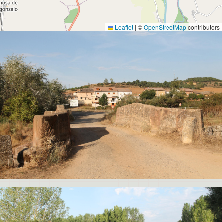
Leaflet
|
©
OpenStreetMap
contributors