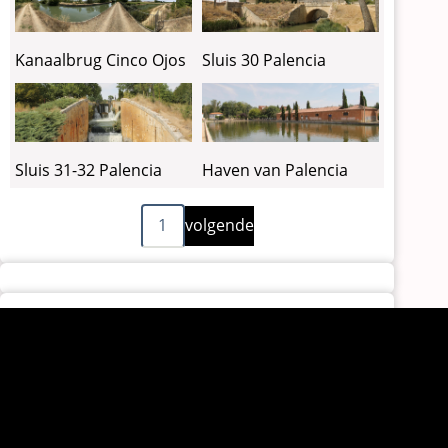
Sluis 30 Palencia
Kanaalbrug Cinco Ojos
Sluis 31-32 Palencia
Haven van Palencia
Volgende
Paginering
1
volgende
pagina