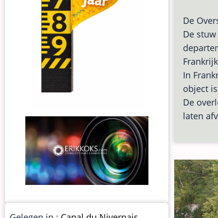
De Overs
De stuw 
depart
Frankrij
In Frank
object i
De overl
laten af
Gelegen in :
Canal du Nivernais