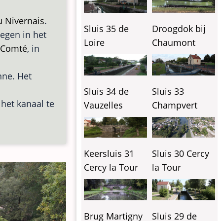
u Nivernais
.
Sluis 35 de
Droogdok bij
legen in het
Loire
Chaumont
-Comté
, in
nne. Het
Sluis 34 de
Sluis 33
het kanaal te
Vauzelles
Champvert
Keersluis 31
Sluis 30 Cercy
Cercy la Tour
la Tour
Brug Martigny
Sluis 29 de