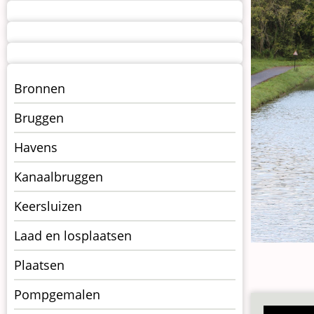
Menu
Bronnen
kunstwerken
Bruggen
op
kunstwerkpagina
Havens
Kanaalbruggen
Keersluizen
Laad en losplaatsen
Plaatsen
Pompgemalen