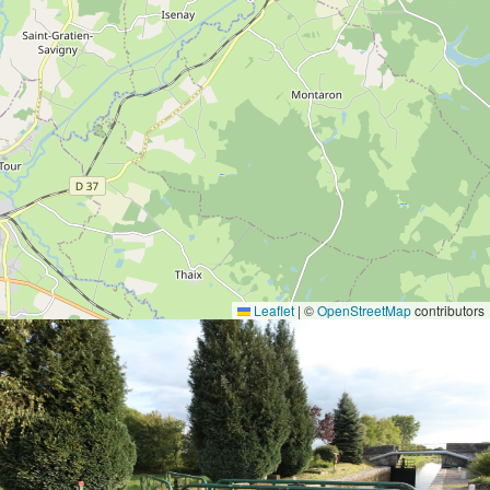
Leaflet
|
©
OpenStreetMap
contributors