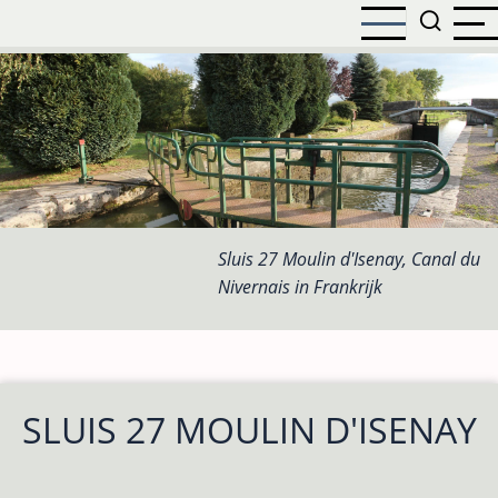
Overslaan
en
naar
de
inhoud
gaan
Sluis 27 Moulin d'Isenay, Canal du
Nivernais in Frankrijk
SLUIS 27 MOULIN D'ISENAY