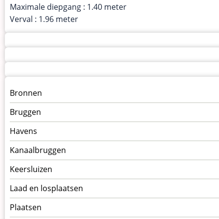
Maximale diepgang : 1.40 meter
Verval : 1.96 meter
Menu
Bronnen
kunstwerken
Bruggen
op
kunstwerkpagina
Havens
Kanaalbruggen
Keersluizen
Laad en losplaatsen
Plaatsen