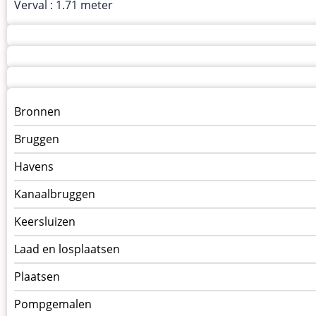
Verval : 1.71 meter
Menu
Bronnen
kunstwerken
Bruggen
op
kunstwerkpagina
Havens
Kanaalbruggen
Keersluizen
Laad en losplaatsen
Plaatsen
Pompgemalen