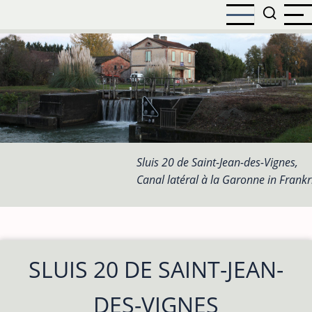
Overslaan
en
naar
de
inhoud
gaan
Sluis 20 de Saint-Jean-des-Vignes,
Canal latéral à la Garonne in Frankr
SLUIS 20 DE SAINT-JEAN-
DES-VIGNES