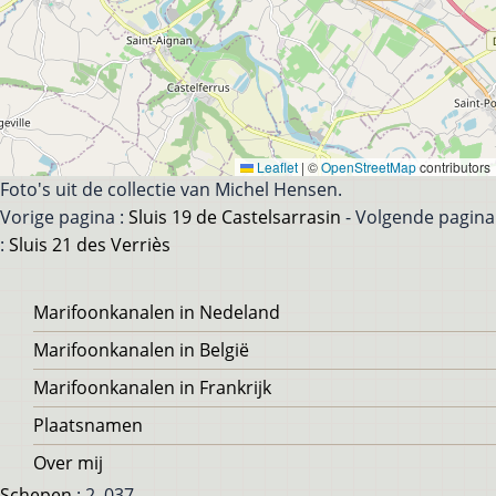
Leaflet
|
©
OpenStreetMap
contributors
Foto's uit de collectie van Michel Hensen.
Vorige pagina :
Sluis 19 de Castelsarrasin
- Volgende pagina
:
Sluis 21 des Verriès
Voet
Marifoonkanalen in Nedeland
Marifoonkanalen in België
Marifoonkanalen in Frankrijk
Plaatsnamen
Over mij
Schepen
: 2, 037