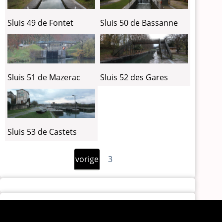
Sluis 49 de Fontet
Sluis 50 de Bassanne
Sluis 51 de Mazerac
Sluis 52 des Gares
Sluis 53 de Castets
Vorige
Paginering
vorige
3
pagina