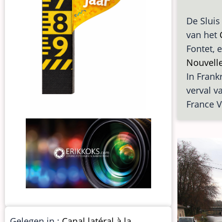
De Sluis
van het
Fontet, 
Nouvelle
In Frankr
verval v
France 
Gelegen in :
Canal latéral à la