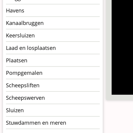
op
kunstwerkpagina
Havens
Kanaalbruggen
Keersluizen
Laad en losplaatsen
Plaatsen
Pompgemalen
Scheepsliften
Scheepswerven
Sluizen
Stuwdammen en meren