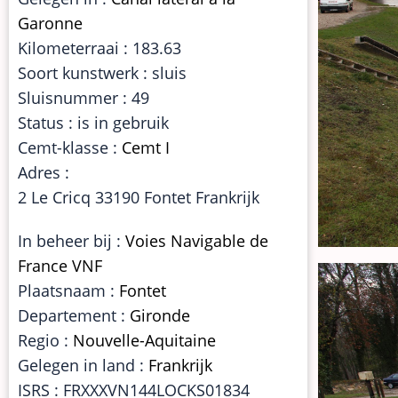
Garonne
Kilometerraai : 183.63
Soort kunstwerk : sluis
Sluisnummer : 49
Status : is in gebruik
Cemt-klasse :
Cemt I
Adres :
2 Le Cricq 33190 Fontet Frankrijk
In beheer bij :
Voies Navigable de
France VNF
Plaatsnaam :
Fontet
Departement :
Gironde
Regio :
Nouvelle-Aquitaine
Gelegen in land :
Frankrijk
ISRS : FRXXXVN144LOCKS01834