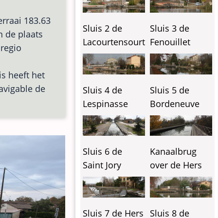
erraai 183.63
Sluis 2 de
Sluis 3 de
an de plaats
Lacourtensourt
Fenouillet
 regio
is heeft het
Navigable de
Sluis 4 de
Sluis 5 de
Lespinasse
Bordeneuve
Sluis 6 de
Kanaalbrug
Saint Jory
over de Hers
Sluis 7 de Hers
Sluis 8 de