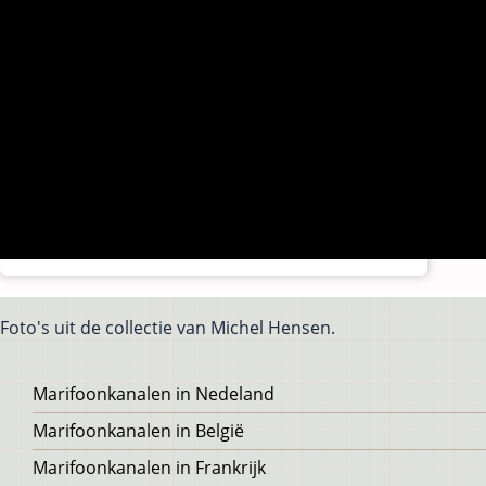
Foto's uit de collectie van Michel Hensen.
Voet
Marifoonkanalen in Nedeland
Marifoonkanalen in België
Marifoonkanalen in Frankrijk