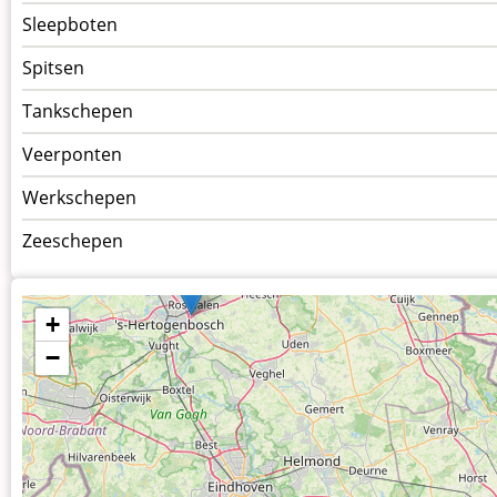
Sleepboten
Spitsen
Tankschepen
Veerponten
Werkschepen
Zeeschepen
+
−