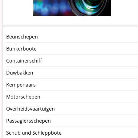
Menu
Beunschepen
Schepen
Bunkerboote
Containerschiff
Duwbakken
Kempenaars
Motorschepen
Overheidsvaartuigen
Passagiersschepen
Schub und Schleppbote