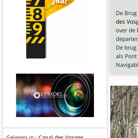
De Brug 
des Vos
over de 
depart
De brug 
als Pont
Navigabl
Gelegen in :
Canal des Vosges