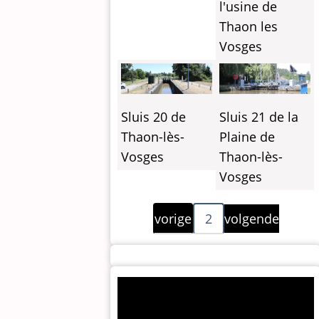
l'usine de
Thaon les
Vosges
Sluis 20 de
Sluis 21 de la
Thaon-lès-
Plaine de
Vosges
Thaon-lès-
Vosges
Paginering
Vorige
Volgende
vorige
2
volgende
pagina
pagina