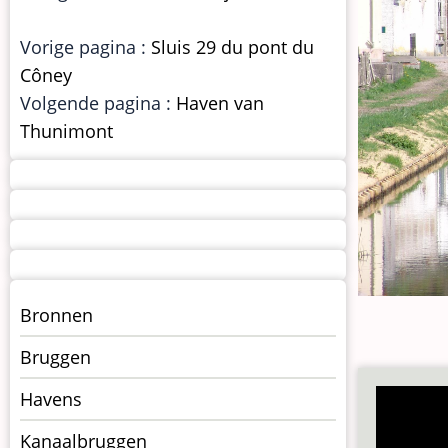
Vorige pagina :
Sluis 29 du pont du
Côney
Volgende pagina :
Haven van
Thunimont
Menu
Bronnen
kunstwerken
Bruggen
op
kunstwerkpagina
Havens
Kanaalbruggen