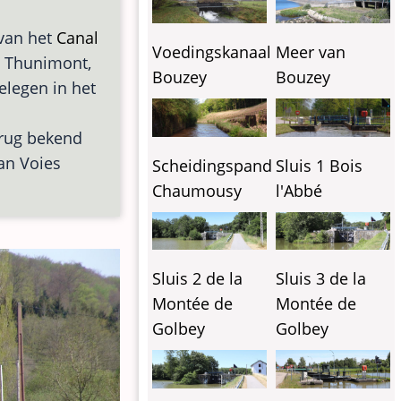
 van het
Canal
Meer van
Voedingskanaal
de Thunimont,
Bouzey
Bouzey
gelegen in het
 brug bekend
an Voies
Scheidingspand
Sluis 1 Bois
Chaumousy
l'Abbé
Sluis 2 de la
Sluis 3 de la
Montée de
Montée de
Golbey
Golbey