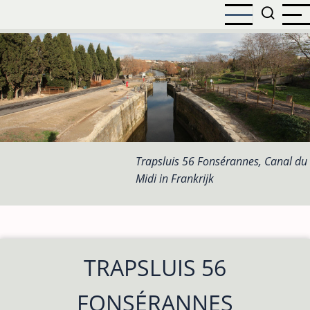
Overslaan
en
naar
de
inhoud
gaan
Trapsluis 56 Fonsérannes, Canal du
Midi in Frankrijk
TRAPSLUIS 56
FONSÉRANNES