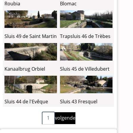
Blomac
Roubia
Sluis 49 de Saint Martin
Trapsluis 46 de Trèbes
Kanaalbrug Orbiel
Sluis 45 de Villedubert
Sluis 44 de l'Evêque
Sluis 43 Fresquel
Volgende
Paginering
1
volgende
pagina