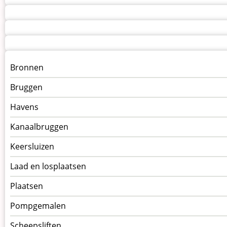
Menu
Bronnen
kunstwerken
Bruggen
op
kunstwerkpagina
Havens
Kanaalbruggen
Keersluizen
Laad en losplaatsen
Plaatsen
Pompgemalen
Scheepsliften